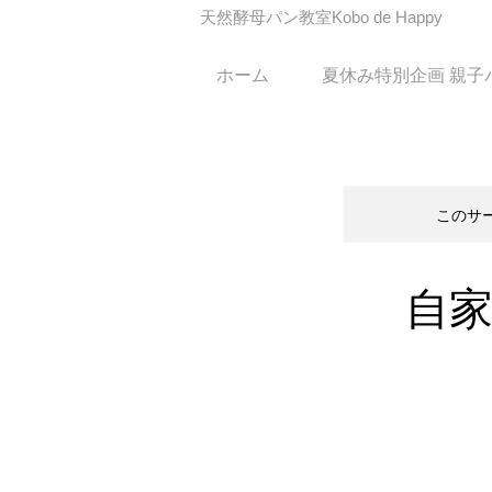
​天然酵母パン教室Kobo de Happy
ホーム
夏休み特別企画 親子
このサ
自