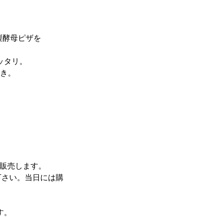
製酵母ピザを
ッタリ。
き。
て販売します。
下さい。当日には購
す。