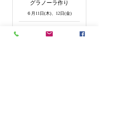
グラノーラ作り
６月11日(木)、12日(金)
5,500
￥5,500
円
今すぐ予約